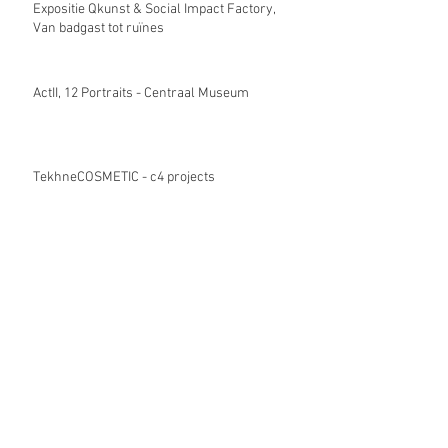
Expositie Qkunst & Social Impact Factory,
Van badgast tot ruïnes
ActII, 12 Portraits - Centraal Museum
TekhneCOSMETIC - c4 projects
Copenhagen - Danish Art Workshop
Archive
januari 2022
(1)
1 post
juli 2021
(1)
1 post
juni 2021
(2)
2 posts
november 2019
(1)
1 post